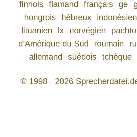
finnois
flamand
français
ge
hongrois
hébreux
indonésien
lituanien
lx
norvégien
pachto
d’Amérique du Sud
roumain
r
allemand
suédois
tchèque
© 1998 - 2026 Sprecherdatei.d