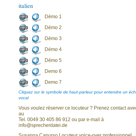
italien
Démo 1
Démo 2
Démo 3
Démo 4
Démo 5
Demo 6
Demo 7
Cliquez sur le symbole de haut-parleur pour entendre un écha
vocal
Vous voulez réserver ce locuteur ? Prenez contact av
au
Tel. 0049 30 405 86 912 ou par e-mail à
info@sprecherdatei.de
Susanna Capurso Locuteur voice-over professionnel