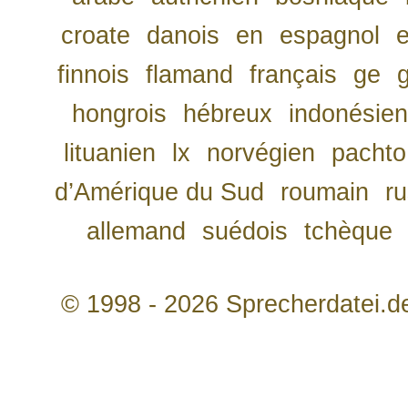
croate
danois
en
espagnol
finnois
flamand
français
ge
hongrois
hébreux
indonésien
lituanien
lx
norvégien
pachto
d’Amérique du Sud
roumain
r
allemand
suédois
tchèque
© 1998 - 2026 Sprecherdatei.d