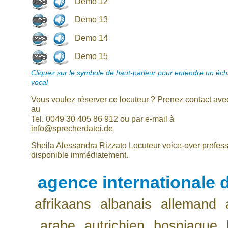
Demo 12
Demo 13
Demo 14
Demo 15
Cliquez sur le symbole de haut-parleur pour entendre un écha
vocal
Vous voulez réserver ce locuteur ? Prenez contact av
au
Tel. 0049 30 405 86 912 ou par e-mail à
info@sprecherdatei.de
Sheila Alessandra Rizzato Locuteur voice-over profes
disponible immédiatement.
agence internationale d
afrikaans
albanais
allemand
arabe
autrichien
bosniaque