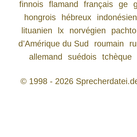
finnois
flamand
français
ge
hongrois
hébreux
indonésien
lituanien
lx
norvégien
pachto
d’Amérique du Sud
roumain
r
allemand
suédois
tchèque
© 1998 - 2026 Sprecherdatei.d