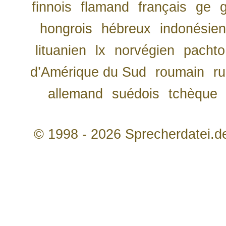
finnois
flamand
français
ge
hongrois
hébreux
indonésien
lituanien
lx
norvégien
pachto
d’Amérique du Sud
roumain
r
allemand
suédois
tchèque
© 1998 - 2026 Sprecherdatei.d