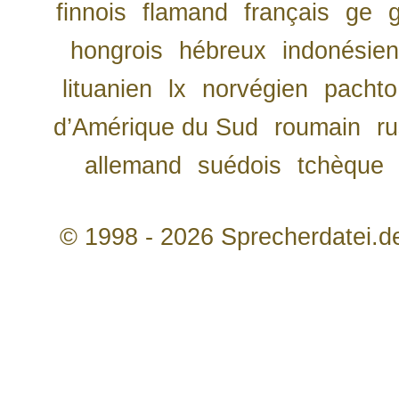
finnois
flamand
français
ge
hongrois
hébreux
indonésien
lituanien
lx
norvégien
pachto
d’Amérique du Sud
roumain
r
allemand
suédois
tchèque
© 1998 - 2026 Sprecherdatei.d