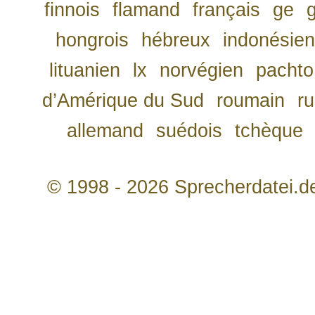
finnois
flamand
français
ge
hongrois
hébreux
indonésien
lituanien
lx
norvégien
pachto
d’Amérique du Sud
roumain
r
allemand
suédois
tchèque
© 1998 - 2026 Sprecherdatei.d