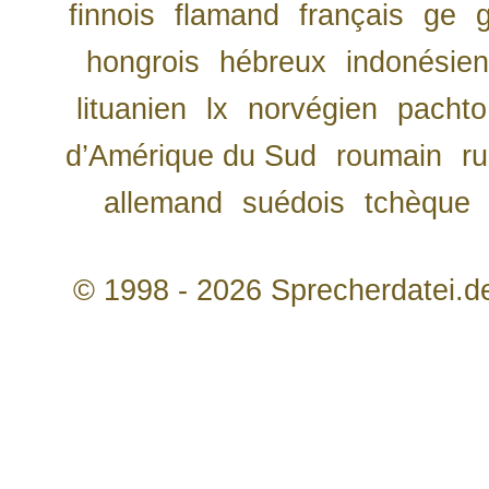
finnois
flamand
français
ge
hongrois
hébreux
indonésien
lituanien
lx
norvégien
pachto
d’Amérique du Sud
roumain
r
allemand
suédois
tchèque
© 1998 - 2026 Sprecherdatei.d