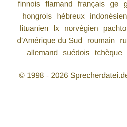
finnois
flamand
français
ge
hongrois
hébreux
indonésien
lituanien
lx
norvégien
pachto
d’Amérique du Sud
roumain
r
allemand
suédois
tchèque
© 1998 - 2026 Sprecherdatei.d