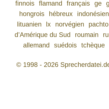
finnois
flamand
français
ge
hongrois
hébreux
indonésien
lituanien
lx
norvégien
pachto
d’Amérique du Sud
roumain
r
allemand
suédois
tchèque
© 1998 - 2026 Sprecherdatei.d