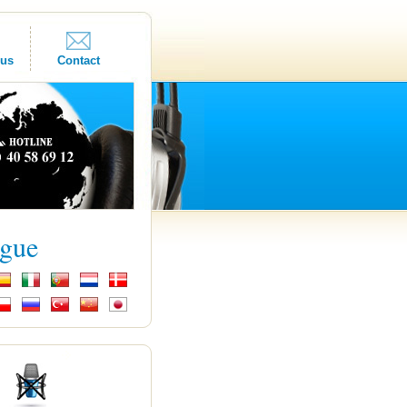
ous
Contact
ngue