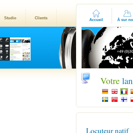
Studio
Clients
Accueil
À sur n
Votre
la
Locuteur natif