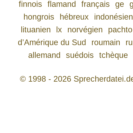
finnois
flamand
français
ge
hongrois
hébreux
indonésien
lituanien
lx
norvégien
pachto
d’Amérique du Sud
roumain
r
allemand
suédois
tchèque
© 1998 - 2026 Sprecherdatei.d