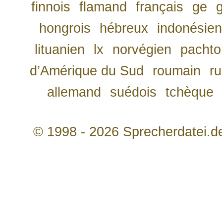
finnois
flamand
français
ge
hongrois
hébreux
indonésien
lituanien
lx
norvégien
pachto
d’Amérique du Sud
roumain
r
allemand
suédois
tchèque
© 1998 - 2026 Sprecherdatei.d